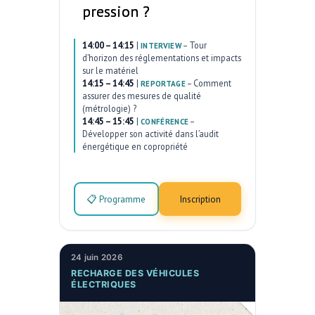
pression ?
14:00 – 14:15
|
–
Tour
INTERVIEW
d’horizon des réglementations et impacts
sur le matériel
14:15 – 14:45
|
–
Comment
REPORTAGE
assurer des mesures de qualité
(métrologie) ?
14:45 – 15:45
|
–
CONFÉRENCE
Développer son activité dans l’audit
énergétique en copropriété
📋 Programme
Inscription
24 juin 2026
RECHARGE DES VÉHICULES
ÉLECTRIQUES