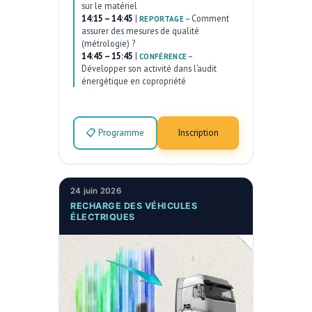
sur le matériel
14:15 – 14:45
|
–
Comment
REPORTAGE
assurer des mesures de qualité
(métrologie) ?
14:45 – 15:45
|
–
CONFÉRENCE
Développer son activité dans l’audit
énergétique en copropriété
📋 Programme
Inscription
24 juin 2026
RECHARGE DES VÉHICULES
ÉLECTRIQUES