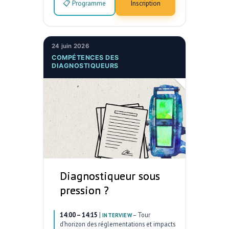
📋 Programme
Inscription
24 juin 2026
COMPÉTENCES DES
DIAGNOSTIQUEURS
Diagnostiqueur sous
pression ?
14:00 – 14:15
|
–
Tour
INTERVIEW
d’horizon des réglementations et impacts