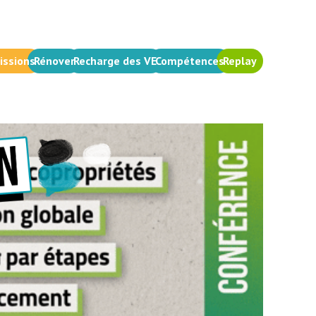
issions
Rénover
Recharge des VE
Compétences
Replay