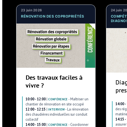
23 juin 2026
24 juin 2
RÉNOVATION DES COPROPRIÉTÉS
COMPÉT
DIAGNO
Des travaux faciles à
Dia
vivre ?
pres
10:00 - 12:00
|
-
Maîtriser un
CONFÉRENCE
14:00 -
chantier de rénovation en site occupé
des rég
12:00 - 12:15
|
-
La rénovation
INTERVIEW
matérie
des chaudières individuelles sur conduit
14:15 -
collectif
assurer
14:00 - 15:00
|
-
Coordonner
CONFÉRENCE