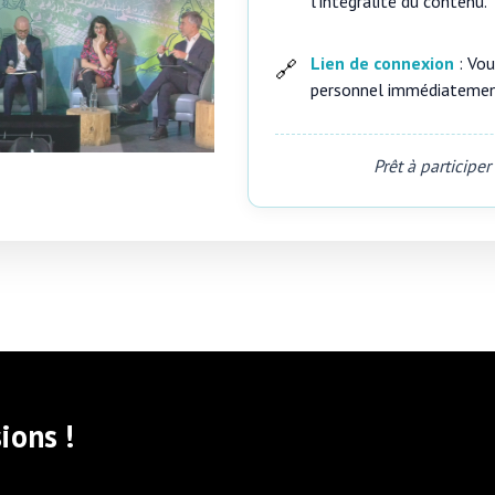
l'intégralité du contenu.
Lien de connexion
: Vou
🔗
personnel immédiatement 
Prêt à participe
ions !