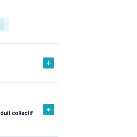
)
+
+
uit collectif