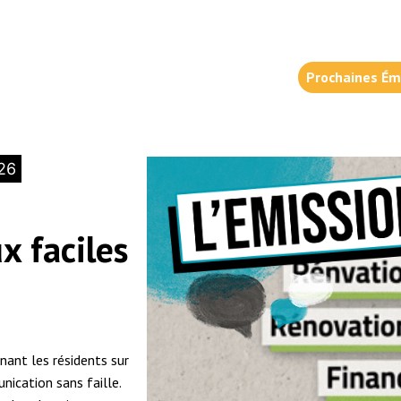
Prochaines Ém
026
x faciles
ant les résidents sur
ication sans faille.