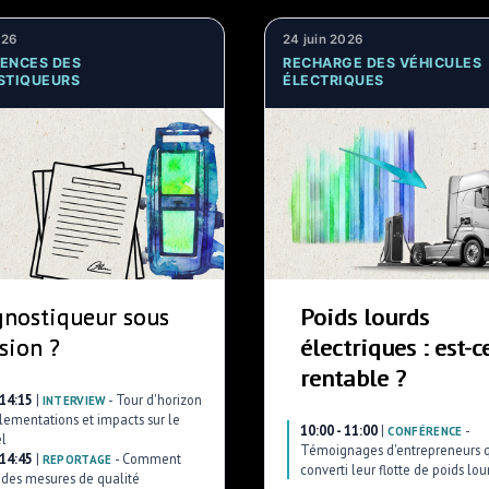
026
24 juin 2026
ENCES DES
RECHARGE DES VÉHICULES
STIQUEURS
ÉLECTRIQUES
gnostiqueur sous
Poids lourds
sion ?
électriques : est-c
rentable ?
 14:15
|
-
Tour d'horizon
INTERVIEW
lementations et impacts sur le
10:00 - 11:00
|
-
CONFÉRENCE
l
Témoignages d'entrepreneurs q
 14:45
|
-
Comment
REPORTAGE
converti leur flotte de poids lou
 des mesures de qualité