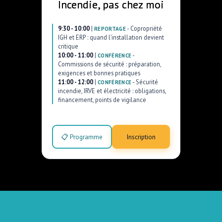
Incendie, pas chez moi
9:30 - 10:00
|
-
Copropriété
REPORTAGE
IGH et ERP : quand l’installation devient
critique
10:00 - 11:00
|
-
CONFÉRENCE
Commissions de sécurité : préparation,
exigences et bonnes pratiques
11:00 - 12:00
|
-
Sécurité
CONFÉRENCE
incendie, IRVE et électricité : obligations,
financement, points de vigilance
📋 Programme
Inscription