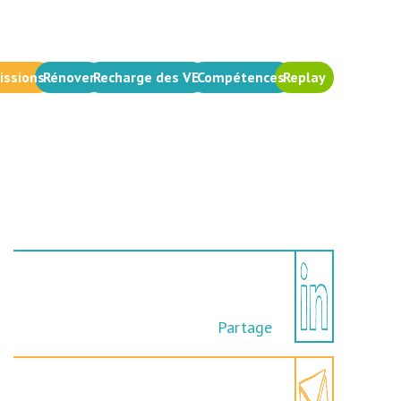
issions
Rénover
Recharge des VE
Compétences
Replay
Partage