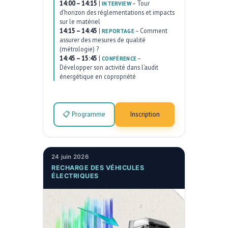
14:00 – 14:15
|
–
Tour
INTERVIEW
d’horizon des réglementations et impacts
sur le matériel
14:15 – 14:45
|
–
Comment
REPORTAGE
assurer des mesures de qualité
(métrologie) ?
14:45 – 15:45
|
–
CONFÉRENCE
Développer son activité dans l’audit
énergétique en copropriété
📋 Programme
Inscription
24 juin 2026
RECHARGE DES VÉHICULES
ÉLECTRIQUES