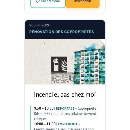
📋 Programme
Inscription
26 juin 2026
RÉNOVATION DES COPROPRIÉTÉS
Incendie, pas chez moi
9:30 – 10:00
|
–
Copropriété
REPORTAGE
IGH et ERP : quand l’installation devient
critique
10:00 – 11:00
|
–
CONFÉRENCE
Commissions de sécurité : préparation,