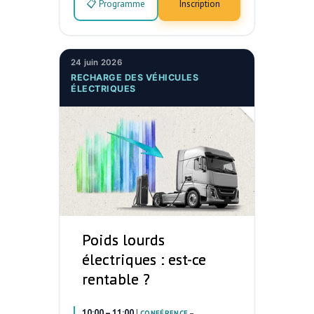
📋 Programme
Inscription
24 juin 2026
RECHARGE DES VÉHICULES
ÉLECTRIQUES
Poids lourds
électriques : est-ce
rentable ?
10:00 – 11:00
|
–
CONFÉRENCE