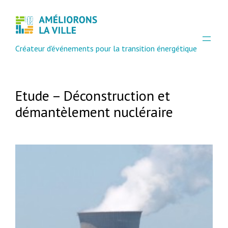
Aller
au
contenu
Créateur d'événements pour la transition énergétique
Etude – Déconstruction et
démantèlement nucléraire