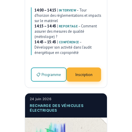
14:00 – 14:15
|
–
Tour
INTERVIEW
d’horizon des réglementations et impacts
sur le matériel
14:15 – 14:45
|
–
Comment
REPORTAGE
assurer des mesures de qualité
(métrologie) ?
14:45 – 15:45
|
–
CONFÉRENCE
Développer son activité dans l’audit
énergétique en copropriété
📋 Programme
Inscription
24 juin 2026
RECHARGE DES VÉHICULES
ÉLECTRIQUES