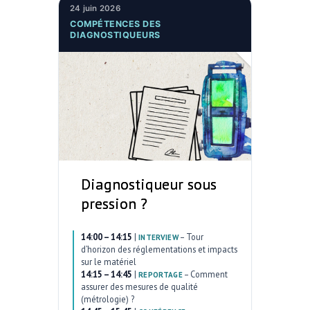
24 juin 2026
COMPÉTENCES DES
DIAGNOSTIQUEURS
Diagnostiqueur sous
pression ?
14:00 – 14:15
|
–
Tour
INTERVIEW
d’horizon des réglementations et impacts
sur le matériel
14:15 – 14:45
|
–
Comment
REPORTAGE
assurer des mesures de qualité
(métrologie) ?