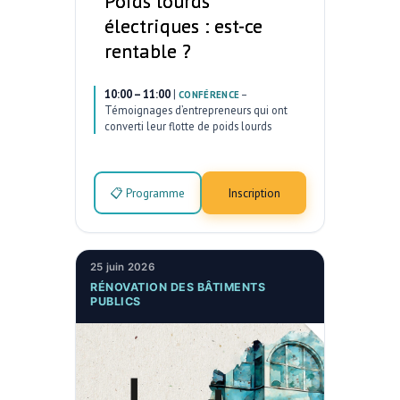
Poids lourds
électriques : est-ce
rentable ?
10:00 – 11:00
|
–
CONFÉRENCE
Témoignages d’entrepreneurs qui ont
converti leur flotte de poids lourds
📋 Programme
Inscription
25 juin 2026
RÉNOVATION DES BÂTIMENTS
PUBLICS