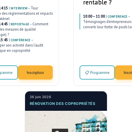
rentable ?
14:15
|
–
Tour
INTERVIEW
n des réglementations et impacts
10:00 – 11:00
|
–
CONFÉRENCE
atériel
Témoignages d’entrepreneurs 
14:45
|
–
Comment
REPORTAGE
converti leur flotte de poids lo
des mesures de qualité
gie) ?
15:45
|
–
CONFÉRENCE
er son activité dans l’audit
que en copropriété
ogramme
Inscription
📋 Programme
Inscr
26 juin 2026
RÉNOVATION DES COPROPRIÉTÉS