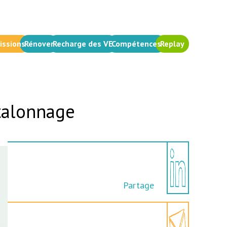
issions
Rénover
Recharge des VE
Compétences
Replay
étalonnage
Partage