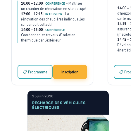
10:00 – 12:00
|
–
Maîtriser
CONFÉRENCE
14:00 – 
un chantier de rénovation en site occupé
d’horizo
12:00 – 12:15
|
–
La
INTERVIEW
sur le m
rénovation des chaudières individuelles
14:15 – 
sur conduit collectif
assurer 
14:00 – 15:00
|
–
CONFÉRENCE
(métrolo
Coordonner les travaux d’isolation
14:45 – 
thermique par l’extérieur
Développ
énergéti
📋 Programme
Inscription
📋 Pr
25 juin 2026
RECHARGE DES VÉHICULES
ÉLECTRIQUES