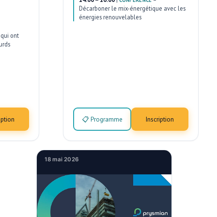
CONFÉRENCE
Décarboner le mix-énergétique avec les
énergies renouvelables
qui ont
urds
iption
📋 Programme
Inscription
18 mai 2026