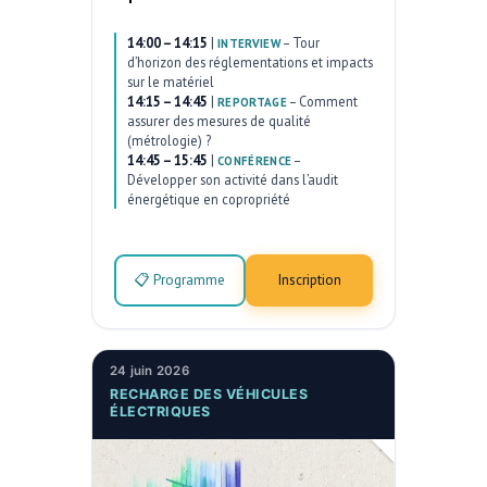
14:00 – 14:15
|
–
Tour
INTERVIEW
d’horizon des réglementations et impacts
sur le matériel
14:15 – 14:45
|
–
Comment
REPORTAGE
assurer des mesures de qualité
(métrologie) ?
14:45 – 15:45
|
–
CONFÉRENCE
Développer son activité dans l’audit
énergétique en copropriété
📋 Programme
Inscription
24 juin 2026
RECHARGE DES VÉHICULES
ÉLECTRIQUES