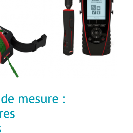
 de mesure :
res
s