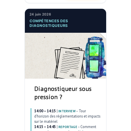
24 juin 2026
COMPÉTENCES DES
DIAGNOSTIQUEURS
Diagnostiqueur sous
pression ?
14:00 – 14:15
|
–
Tour
INTERVIEW
d’horizon des réglementations et impacts
sur le matériel
14:15 – 14:45
|
–
Comment
REPORTAGE