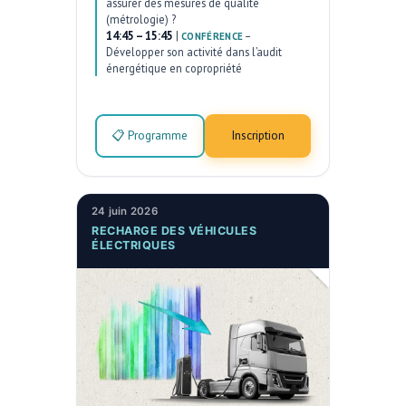
assurer des mesures de qualité
(métrologie) ?
14:45 – 15:45
|
–
CONFÉRENCE
Développer son activité dans l’audit
énergétique en copropriété
📋 Programme
Inscription
24 juin 2026
RECHARGE DES VÉHICULES
ÉLECTRIQUES