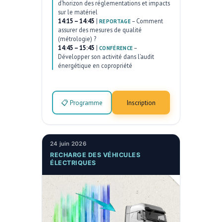
d’horizon des réglementations et impacts
sur le matériel
14:15 – 14:45
|
–
Comment
REPORTAGE
assurer des mesures de qualité
(métrologie) ?
14:45 – 15:45
|
–
CONFÉRENCE
Développer son activité dans l’audit
énergétique en copropriété
📋 Programme
Inscription
24 juin 2026
RECHARGE DES VÉHICULES
ÉLECTRIQUES