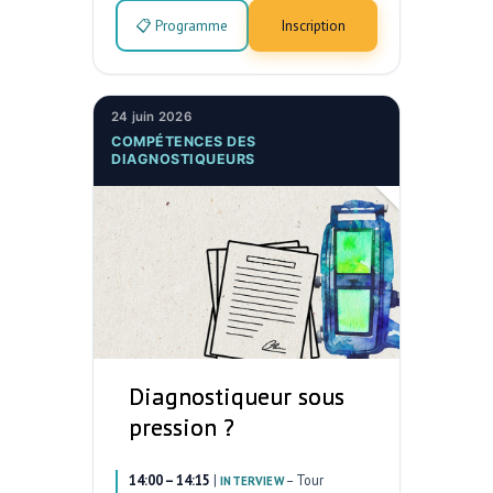
📋 Programme
Inscription
24 juin 2026
COMPÉTENCES DES
DIAGNOSTIQUEURS
Diagnostiqueur sous
pression ?
14:00 – 14:15
|
–
Tour
INTERVIEW