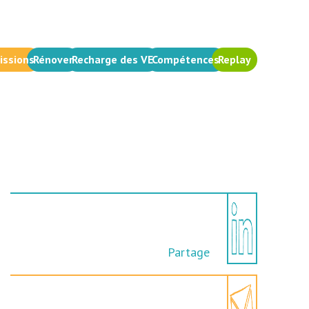
issions
Rénover
Recharge des VE
Compétences
Replay
Partage