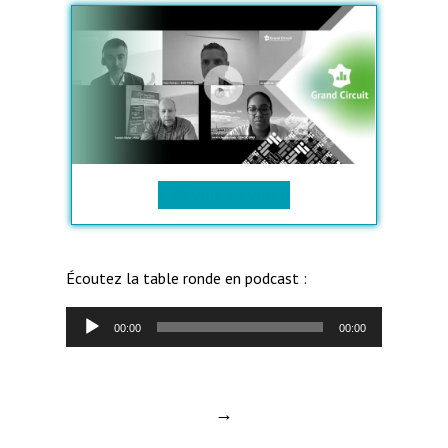
> Revoir en vidéo
Écoutez la table ronde en podcast :
L
00:00
00:00
e
c
t
→
e