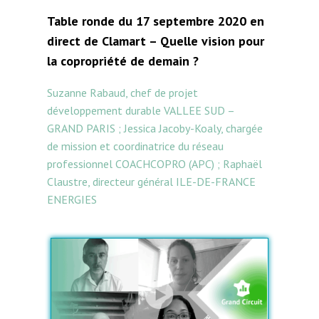
u
Table ronde du 17 septembre 2020 en
r
direct de Clamart – Quelle vision pour
a
la copropriété de demain ?
u
d
Suzanne Rabaud, chef de projet
i
développement durable VALLEE SUD –
o
GRAND PARIS ; Jessica Jacoby-Koaly, chargée
de mission et coordinatrice du réseau
professionnel COACHCOPRO (APC) ; Raphaël
Claustre, directeur général ILE-DE-FRANCE
ENERGIES