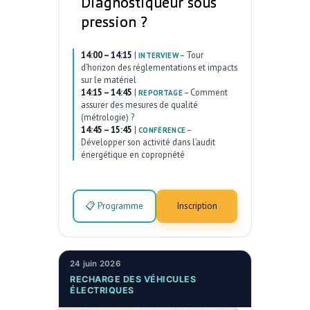
Diagnostiqueur sous
pression ?
14:00 – 14:15
|
–
Tour
INTERVIEW
d’horizon des réglementations et impacts
sur le matériel
14:15 – 14:45
|
–
Comment
REPORTAGE
assurer des mesures de qualité
(métrologie) ?
14:45 – 15:45
|
–
CONFÉRENCE
Développer son activité dans l’audit
énergétique en copropriété
📋 Programme
Inscription
24 juin 2026
RECHARGE DES VÉHICULES
ÉLECTRIQUES