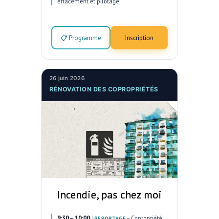
effacement et pilotage
📋 Programme
Inscription
26 juin 2026
RÉNOVATION DES COPROPRIÉTÉS
Incendie, pas chez moi
9:30 – 10:00
|
–
Copropriété
REPORTAGE