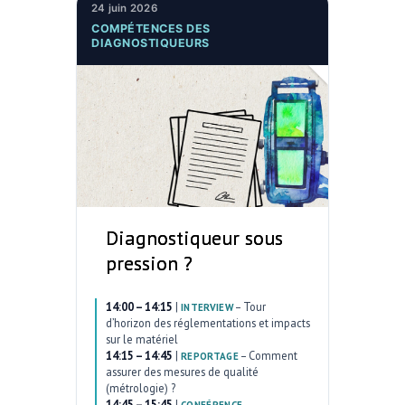
24 juin 2026
COMPÉTENCES DES
DIAGNOSTIQUEURS
Diagnostiqueur sous
pression ?
14:00 – 14:15
|
–
Tour
INTERVIEW
d’horizon des réglementations et impacts
sur le matériel
14:15 – 14:45
|
–
Comment
REPORTAGE
assurer des mesures de qualité
(métrologie) ?
14:45 – 15:45
|
–