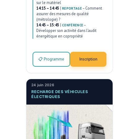
sur le matériel
14:15 – 14:45
|
–
Comment
REPORTAGE
assurer des mesures de qualité
(métrologie) ?
14:45 – 15:45
|
–
CONFÉRENCE
Développer son activité dans l’audit
énergétique en copropriété
📋 Programme
Inscription
24 juin 2026
RECHARGE DES VÉHICULES
ÉLECTRIQUES