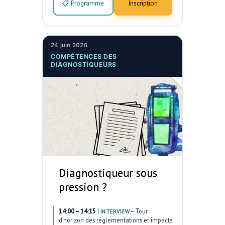
📋 Programme
Inscription
24 juin 2026
COMPÉTENCES DES
DIAGNOSTIQUEURS
Diagnostiqueur sous
pression ?
14:00 – 14:15
|
–
Tour
INTERVIEW
d’horizon des réglementations et impacts