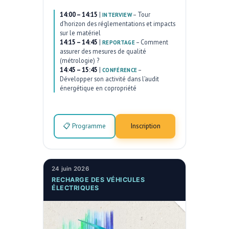
14:00 – 14:15
|
–
Tour
INTERVIEW
d’horizon des réglementations et impacts
sur le matériel
14:15 – 14:45
|
–
Comment
REPORTAGE
assurer des mesures de qualité
(métrologie) ?
14:45 – 15:45
|
–
CONFÉRENCE
Développer son activité dans l’audit
énergétique en copropriété
📋 Programme
Inscription
24 juin 2026
RECHARGE DES VÉHICULES
ÉLECTRIQUES