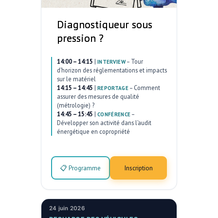
Diagnostiqueur sous
pression ?
14:00 – 14:15
|
–
Tour
INTERVIEW
d’horizon des réglementations et impacts
sur le matériel
14:15 – 14:45
|
–
Comment
REPORTAGE
assurer des mesures de qualité
(métrologie) ?
14:45 – 15:45
|
–
CONFÉRENCE
Développer son activité dans l’audit
énergétique en copropriété
📋 Programme
Inscription
24 juin 2026