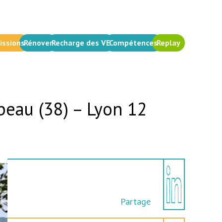
issions
Rénover
Recharge des VE
Compétences
Replay
Abeau (38) – Lyon 12
Partage