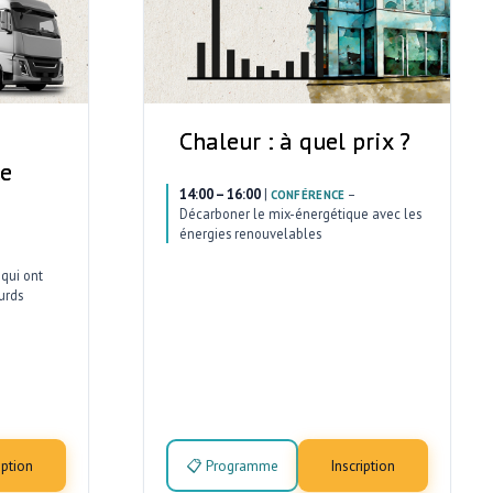
Chaleur : à quel prix ?
ce
14:00 – 16:00
|
–
CONFÉRENCE
Décarboner le mix-énergétique avec les
énergies renouvelables
qui ont
urds
iption
📋 Programme
Inscription