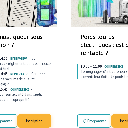
nostiqueur sous
Poids lourds
sion ?
électriques : est-
rentable ?
14:15
|
–
Tour
INTERVIEW
n des réglementations et impacts
10:00 – 11:00
|
–
CONFÉRENCE
atériel
Témoignages d’entrepreneurs 
14:45
|
–
Comment
REPORTAGE
converti leur flotte de poids lo
des mesures de qualité
gie) ?
15:45
|
–
CONFÉRENCE
er son activité dans l’audit
que en copropriété
ogramme
Inscription
📋 Programme
Inscr