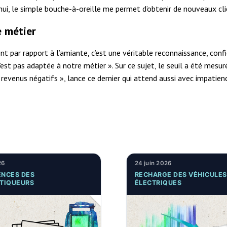
hui, le simple bouche-à-oreille me permet d’obtenir de nouveaux cl
e métier
 par rapport à l’amiante, c’est une véritable reconnaissance, confi
est pas adaptée à notre métier ». Sur ce sujet, le seuil a été mesu
evenus négatifs », lance ce dernier qui attend aussi avec impatien
26
24 juin 2026
NCES DES
RECHARGE DES VÉHICULES
TIQUEURS
ÉLECTRIQUES