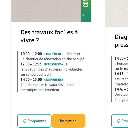
Des travaux faciles à
Diag
vivre ?
pres
10:00 – 12:00
|
–
Maîtriser
CONFÉRENCE
14:00 – 
un chantier de rénovation en site occupé
d’horizo
12:00 – 12:15
|
–
La
INTERVIEW
sur le m
rénovation des chaudières individuelles
14:15 – 
sur conduit collectif
assurer 
14:00 – 15:00
|
–
CONFÉRENCE
(métrolo
Coordonner les travaux d’isolation
14:45 – 
thermique par l’extérieur
Développ
énergéti
📋 Programme
Inscription
📋 Pr