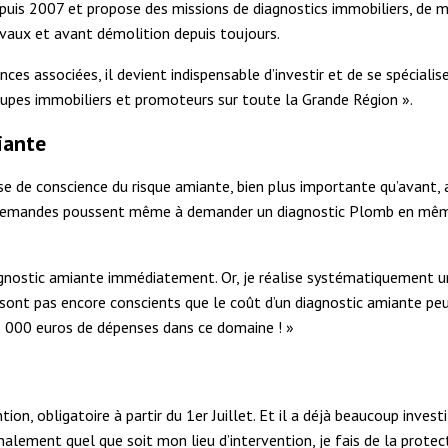
depuis 2007 et propose des missions de diagnostics immobiliers, de 
ravaux et avant démolition depuis toujours.
 associées, il devient indispensable d’investir et de se spécialiser 
oupes immobiliers et promoteurs sur toute la Grande Région ».
iante
rise de conscience du risque amiante, bien plus importante qu’avant,
s demandes poussent même à demander un diagnostic Plomb en même 
gnostic amiante immédiatement. Or, je réalise systématiquement une
 sont pas encore conscients que le coût d’un diagnostic amiante pe
15 000 euros de dépenses dans ce domaine ! »
é
on, obligatoire à partir du 1
er
Juillet. Et il a déjà beaucoup invest
inalement quel que soit mon lieu d’intervention, je fais de la protecti