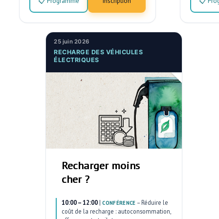
📋 Programme
Inscription
📋 Pr
25 juin 2026
RECHARGE DES VÉHICULES
ÉLECTRIQUES
Recharger moins
cher ?
10:00 – 12:00
|
–
Réduire le
CONFÉRENCE
coût de la recharge : autoconsommation,