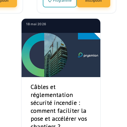
iption
📋 Programme
Inscription
18 mai 2026
Câbles et
réglementation
sécurité incendie :
comment faciliter la
pose et accélérer vos
chantiers ?