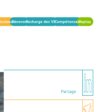
issions
Rénover
Recharge des VE
Compétences
Replay
Partage