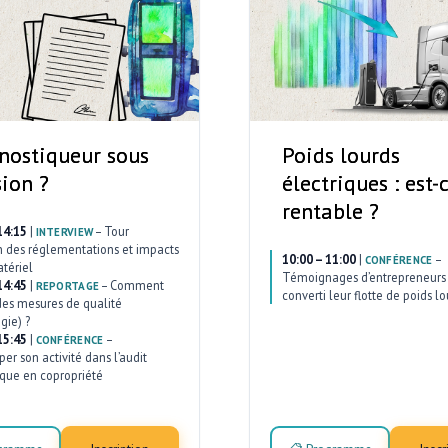
nostiqueur sous
Poids lourds
sion ?
électriques : est-
rentable ?
14:15
|
–
Tour
INTERVIEW
n des réglementations et impacts
10:00 – 11:00
|
–
CONFÉRENCE
atériel
Témoignages d’entrepreneurs 
14:45
|
–
Comment
REPORTAGE
converti leur flotte de poids lo
des mesures de qualité
gie) ?
15:45
|
–
CONFÉRENCE
er son activité dans l’audit
que en copropriété